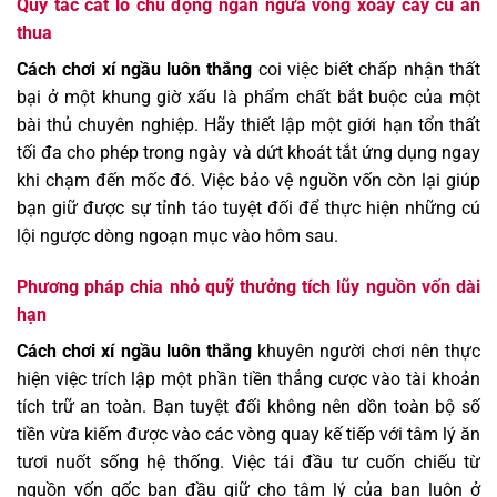
Quy tắc cắt lỗ chủ động ngăn ngừa vòng xoáy cay cú ăn
thua
Cách chơi xí ngầu luôn thắng
coi việc biết chấp nhận thất
bại ở một khung giờ xấu là phẩm chất bắt buộc của một
bài thủ chuyên nghiệp. Hãy thiết lập một giới hạn tổn thất
tối đa cho phép trong ngày và dứt khoát tắt ứng dụng ngay
khi chạm đến mốc đó. Việc bảo vệ nguồn vốn còn lại giúp
bạn giữ được sự tỉnh táo tuyệt đối để thực hiện những cú
lội ngược dòng ngoạn mục vào hôm sau.
Phương pháp chia nhỏ quỹ thưởng tích lũy nguồn vốn dài
hạn
Cách chơi xí ngầu luôn thắng
khuyên người chơi nên thực
hiện việc trích lập một phần tiền thắng cược vào tài khoản
tích trữ an toàn. Bạn tuyệt đối không nên dồn toàn bộ số
tiền vừa kiếm được vào các vòng quay kế tiếp với tâm lý ăn
tươi nuốt sống hệ thống. Việc tái đầu tư cuốn chiếu từ
nguồn vốn gốc ban đầu giữ cho tâm lý của bạn luôn ở