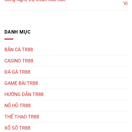
Vị
DANH MỤC
BẮN CÁ TR88
CASINO TR88
ĐÁ GÀ TR88
GAME BÀI TR88
HƯỚNG DẪN TR88
NỔ HŨ TR88
THỂ THAO TR88
XỔ SỐ TR88